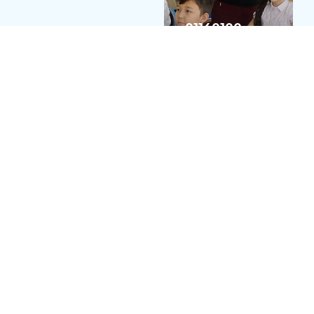
01140100
Бастауыш
білім беру
педагогикасы
мен
әдістемесі