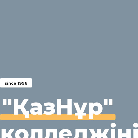
since 1996
"ҚазНұр"
колледжіні