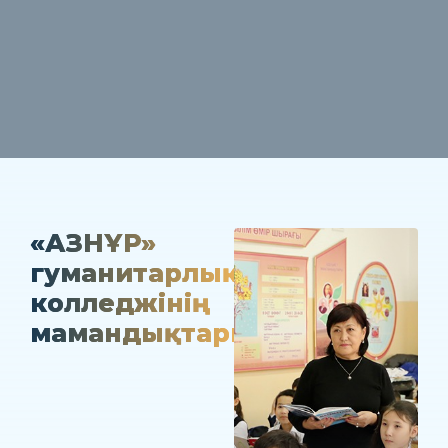
«ҚАЗНҰР»
гуманитарлық
колледжінің
мамандықтары