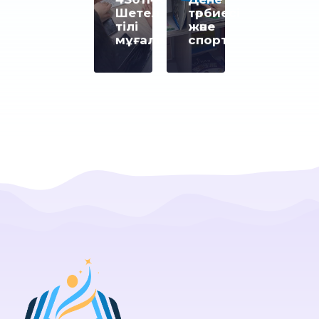
Шетел
тәрбиесі
тілі
және
мұғалімі
спорт