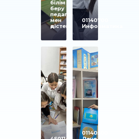
білім
беру
педагогикасы
мен
01140700
әдістемесі
Информатика
01140500
4S01140605
Дене