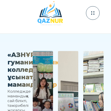
«ҚАЗНҰР»
гуманитарлық
колледжі
ұсынатын
мамандықтар
Колледжде
мамандыққа
сай білікті,
тәжірибелі
жоғарғы