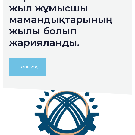
жыл жұмысшы
мамандықтарының
жылы болып
жарияланды.
Толық оқу